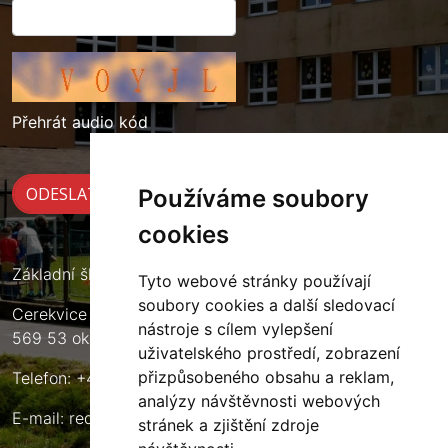
Přehrát audio kód
Používáme soubory
cookies
Základní škola Cerekvice nad Loučnou
Tyto webové stránky používají
soubory cookies a další sledovací
Cerekvice nad Loučnou 135
nástroje s cílem vylepšení
569 53 okres Svitavy
uživatelského prostředí, zobrazení
přizpůsobeného obsahu a reklam,
Telefon: +420 461 633 140
analýzy návštěvnosti webových
E-mail:
reditel@zscerekvice.cz
stránek a zjištění zdroje