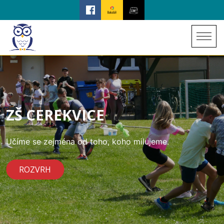
ZŠ CEREKVICE
Učíme se zejména od toho, koho milujeme.
ROZVRH