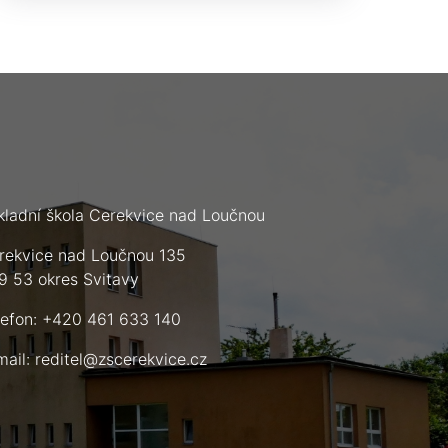
kladní škola Cerekvice nad Loučnou
rekvice nad Loučnou 135
9 53 okres Svitavy
lefon: +420 461 633 140
mail:
reditel@zscerekvice.cz