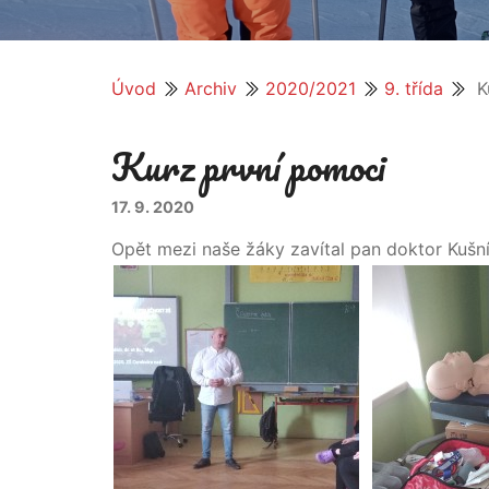
Úvod
Archiv
2020/2021
9. třída
K
Kurz první pomoci
17. 9. 2020
Opět mezi naše žáky zavítal pan doktor Kušní