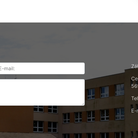
Zá
Ce
56
Te
E-