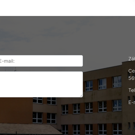
Zá
Ce
56
Te
E-