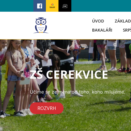
ÚVOD
ZÁKLAD
BAKALÁŘI
SRP
ZŠ CEREKVICE
Učíme se zejména od toho, koho milujeme.
ROZVRH