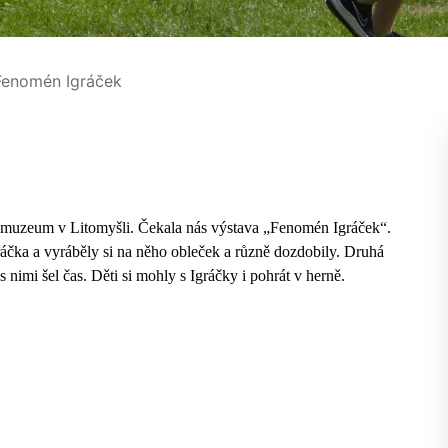
enomén Igráček
ní muzeum v Litomyšli. Čekala nás výstava „Fenomén Igráček“.
ráčka a vyráběly si na něho obleček a různě dozdobily. Druhá
 nimi šel čas. Děti si mohly s Igráčky i pohrát v herně.