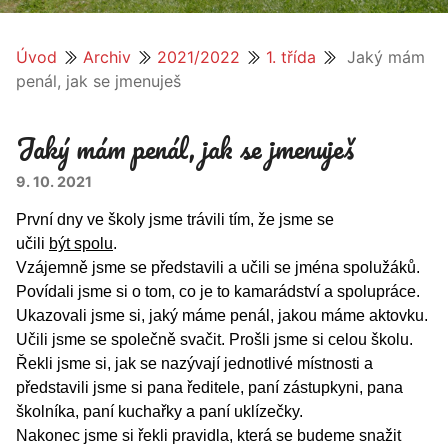
Úvod
Archiv
2021/2022
1. třída
Jaký mám
penál, jak se jmenuješ
Jaký mám penál, jak se jmenuješ
9. 10. 2021
První dny ve školy jsme trávili tím, že jsme se
učili
být
spolu
.
Vzájemně jsme se představili a učili se jména spolužáků.
Povídali jsme si o tom, co je to kamarádství a spolupráce.
Ukazovali jsme si, jaký máme penál, jakou máme aktovku.
Učili jsme se společně svačit. Prošli jsme si celou školu.
Řekli jsme si, jak se nazývají jednotlivé místnosti a
představili jsme si pana ředitele, paní zástupkyni, pana
školníka, paní kuchařky a paní uklízečky.
Nakonec jsme si řekli pravidla, která se budeme snažit