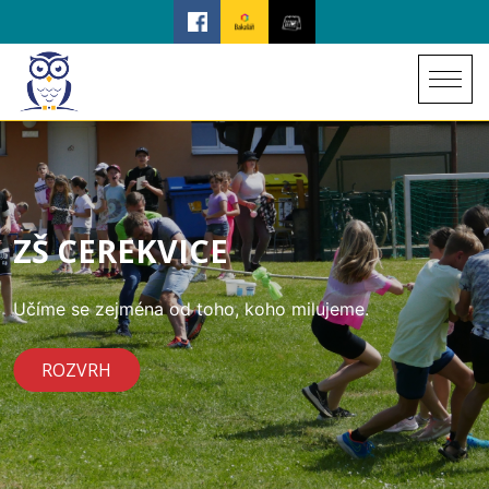
ZŠ CEREKVICE
Učíme se zejména od toho, koho milujeme.
ROZVRH