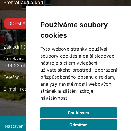
Přehrát audio kód
Používáme soubory
cookies
Základní škola Cerekvice nad Loučnou
Tyto webové stránky používají
soubory cookies a další sledovací
Cerekvice nad Loučnou 135
nástroje s cílem vylepšení
569 53 okres Svitavy
uživatelského prostředí, zobrazení
přizpůsobeného obsahu a reklam,
Telefon: +420 461 633 140
analýzy návštěvnosti webových
E-mail:
reditel@zscerekvice.cz
stránek a zjištění zdroje
návštěvnosti.
Souhlasím
Odmítám
Nastavení souborů cookie