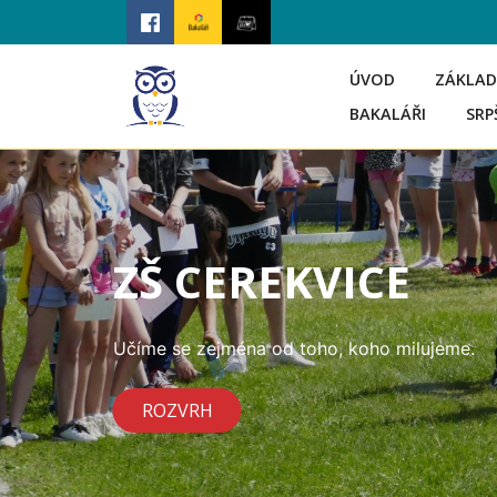
ÚVOD
ZÁKLAD
BAKALÁŘI
SRP
ZŠ CEREKVICE
Učíme se zejména od toho, koho milujeme.
ROZVRH