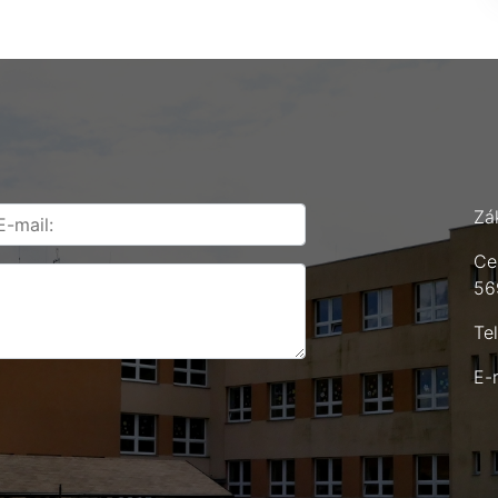
Zá
Ce
56
Te
E-