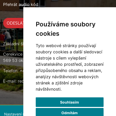
Přehrát audio kód
Používáme soubory
cookies
Základní škola Cerekvice nad Loučnou
Tyto webové stránky používají
soubory cookies a další sledovací
Cerekvice nad Loučnou 135
nástroje s cílem vylepšení
569 53 okres Svitavy
uživatelského prostředí, zobrazení
přizpůsobeného obsahu a reklam,
Telefon: +420 461 633 140
analýzy návštěvnosti webových
E-mail:
reditel@zscerekvice.cz
stránek a zjištění zdroje
návštěvnosti.
Souhlasím
Odmítám
Nastavení souborů cookie