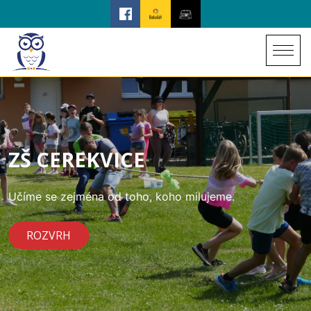
ZŠ CEREKVICE
Učíme se zejména od toho, koho milujeme.
ROZVRH