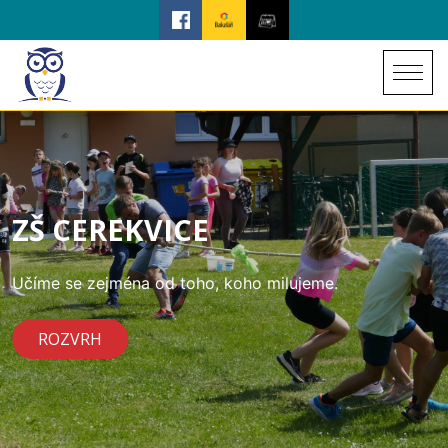
ZŠ CEREKVICE
Učíme se zejména od toho, koho milujeme.
ROZVRH