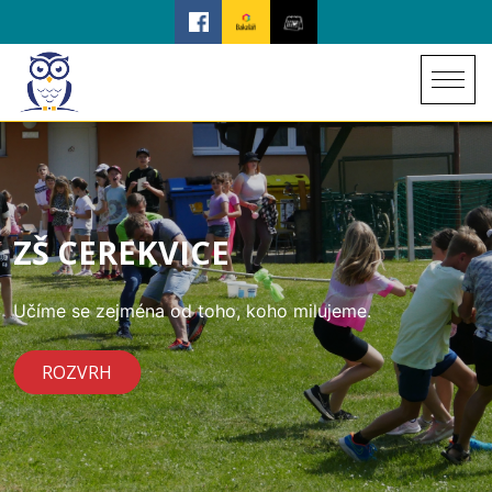
ZŠ CEREKVICE
Učíme se zejména od toho, koho milujeme.
ROZVRH