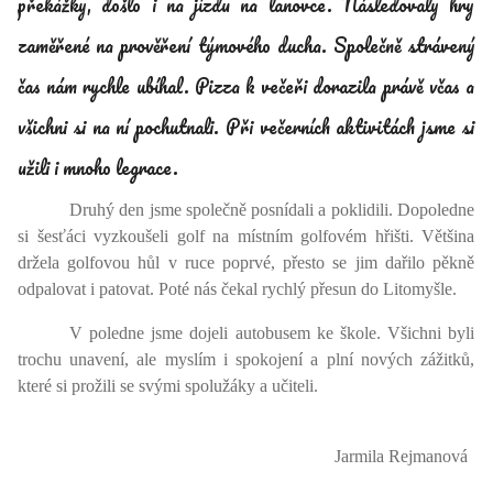
překážky, došlo i na jízdu na lanovce. Následovaly hry
zaměřené na prověření týmového ducha. Společně strávený
čas nám rychle ubíhal. Pizza k večeři dorazila právě včas a
všichni si na ní pochutnali. Při večerních aktivitách jsme si
užili i mnoho legrace.
Druhý den jsme společně posnídali a poklidili. Dopoledne
si šesťáci vyzkoušeli golf na místním golfovém hřišti. Většina
držela golfovou hůl v ruce poprvé, přesto se jim dařilo pěkně
odpalovat i patovat. Poté nás čekal rychlý přesun do Litomyšle.
V poledne jsme dojeli autobusem ke škole. Všichni byli
trochu unavení, ale myslím i spokojení a plní nových zážitků,
které si prožili se svými spolužáky a učiteli.
Jarmila Rejmanová