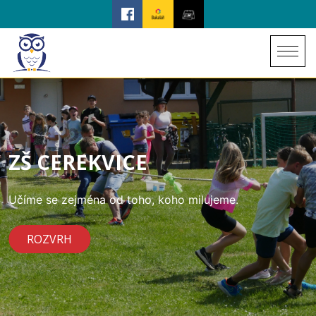
ZŠ CEREKVICE
Učíme se zejména od toho, koho milujeme.
ROZVRH