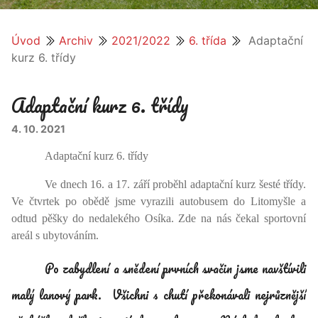
Úvod
Archiv
2021/2022
6. třída
Adaptační
kurz 6. třídy
Adaptační kurz 6. třídy
4. 10. 2021
Adaptační kurz 6. třídy
Ve dnech 16. a 17. září proběhl adaptační kurz šesté třídy.
Ve čtvrtek po obědě jsme vyrazili autobusem do Litomyšle a
odtud pěšky do nedalekého Osíka. Zde na nás čekal sportovní
areál s ubytováním.
Po zabydlení a snědení prvních svačin jsme navštívili
malý lanový park. Všichni s chutí překonávali nejrůznější