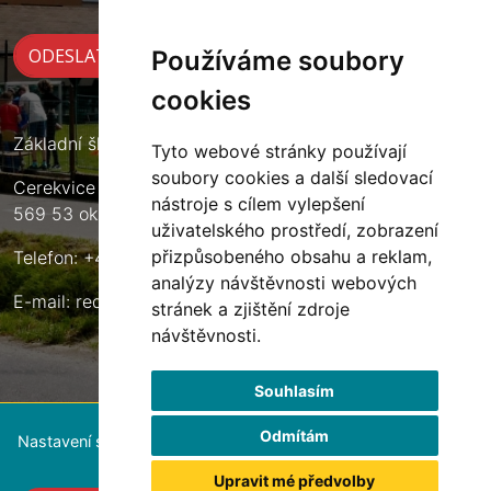
Používáme soubory
cookies
Základní škola Cerekvice nad Loučnou
Tyto webové stránky používají
soubory cookies a další sledovací
Cerekvice nad Loučnou 135
nástroje s cílem vylepšení
569 53 okres Svitavy
uživatelského prostředí, zobrazení
přizpůsobeného obsahu a reklam,
Telefon: +420 461 633 140
analýzy návštěvnosti webových
E-mail:
reditel@zscerekvice.cz
stránek a zjištění zdroje
návštěvnosti.
Souhlasím
Odmítám
Nastavení souborů cookie
Upravit mé předvolby