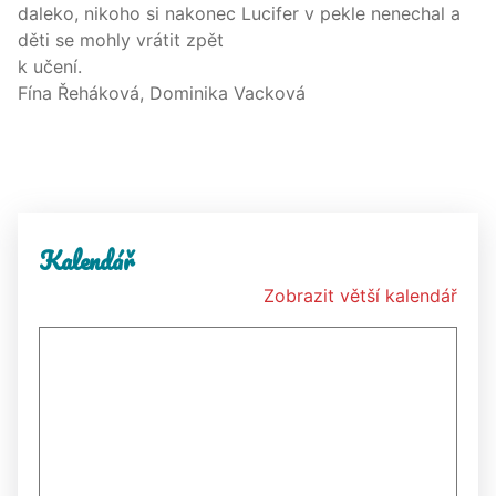
daleko, nikoho si nakonec Lucifer v pekle nenechal a
děti se mohly vrátit zpět
k uče
Fína Řeháková, Domin
ika Vacková
Kalendář
Zobrazit větší kalendář