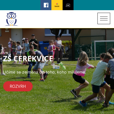
ZŠ CEREKVICE
Učíme se zejména od toho, koho milujeme.
ROZVRH