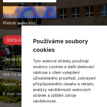
Přehrát audio kód
Používáme soubory
cookies
Základní škola Cerekvice nad Loučnou
Tyto webové stránky používají
soubory cookies a další sledovací
Cerekvice nad Loučnou 135
nástroje s cílem vylepšení
569 53 okres Svitavy
uživatelského prostředí, zobrazení
přizpůsobeného obsahu a reklam,
Telefon: +420 461 633 140
analýzy návštěvnosti webových
E-mail:
reditel@zscerekvice.cz
stránek a zjištění zdroje
návštěvnosti.