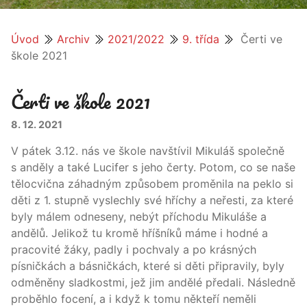
Úvod
Archiv
2021/2022
9. třída
Čerti ve
škole 2021
Čerti ve škole 2021
8. 12. 2021
V pátek 3.12. nás ve škole navštívil Mikuláš společně
s anděly a také Lucifer s jeho čerty. Potom, co se naše
tělocvična záhadným způsobem proměnila na peklo si
děti z 1. stupně vyslechly své hříchy a neřesti, za které
byly málem odneseny, nebýt příchodu Mikuláše a
andělů. Jelikož tu kromě hříšníků máme i hodné a
pracovité žáky, padly i pochvaly a po krásných
písničkách a básničkách, které si děti připravily, byly
odměněny sladkostmi, jež jim andělé předali. Následně
proběhlo focení, a i když k tomu někteří neměli