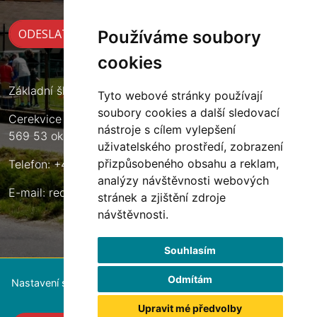
Používáme soubory
cookies
Základní škola Cerekvice nad Loučnou
Tyto webové stránky používají
soubory cookies a další sledovací
Cerekvice nad Loučnou 135
nástroje s cílem vylepšení
569 53 okres Svitavy
uživatelského prostředí, zobrazení
přizpůsobeného obsahu a reklam,
Telefon: +420 461 633 140
analýzy návštěvnosti webových
E-mail:
reditel@zscerekvice.cz
stránek a zjištění zdroje
návštěvnosti.
Souhlasím
Odmítám
Nastavení souborů cookie
Upravit mé předvolby