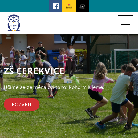
ZŠ CEREKVICE
Učíme se zejména od toho, koho milujeme.
ROZVRH