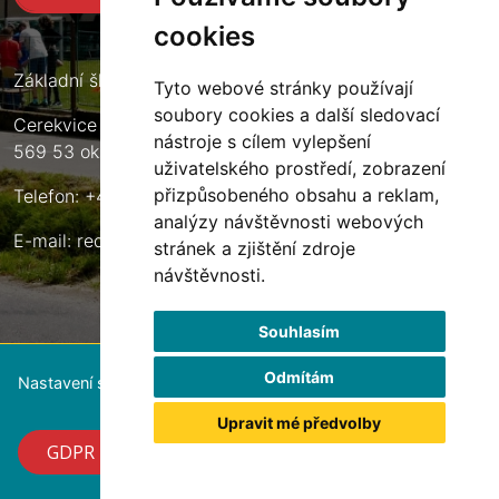
cookies
Základní škola Cerekvice nad Loučnou
Tyto webové stránky používají
soubory cookies a další sledovací
Cerekvice nad Loučnou 135
nástroje s cílem vylepšení
569 53 okres Svitavy
uživatelského prostředí, zobrazení
přizpůsobeného obsahu a reklam,
Telefon: +420 461 633 140
analýzy návštěvnosti webových
E-mail:
reditel@zscerekvice.cz
stránek a zjištění zdroje
návštěvnosti.
Souhlasím
Odmítám
Nastavení souborů cookie
Upravit mé předvolby
GDPR