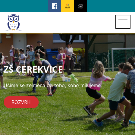
ZŠ CEREKVICE
Učíme se zejména od toho, koho milujeme.
ROZVRH