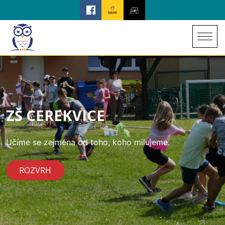
ZŠ CEREKVICE
Učíme se zejména od toho, koho milujeme.
ROZVRH