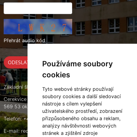
Přehrát audio kód
Používáme soubory
cookies
Základní škola Cerekvice nad Loučnou
Tyto webové stránky používají
soubory cookies a další sledovací
Cerekvice nad Loučnou 135
nástroje s cílem vylepšení
569 53 okres Svitavy
uživatelského prostředí, zobrazení
přizpůsobeného obsahu a reklam,
Telefon: +420 461 633 140
analýzy návštěvnosti webových
E-mail:
reditel@zscerekvice.cz
stránek a zjištění zdroje