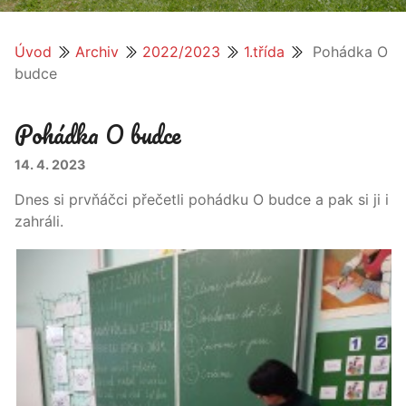
Úvod
Archiv
2022/2023
1.třída
Pohádka O
budce
Pohádka O budce
14. 4. 2023
Dnes si prvňáčci přečetli pohádku O budce a pak si ji i
zahráli.