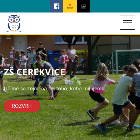
ZŠ CEREKVICE
Učíme se zejména od toho, koho milujeme.
ROZVRH