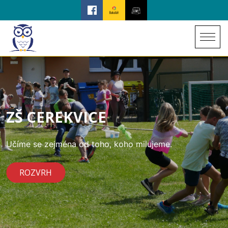
ZŠ CEREKVICE
Učíme se zejména od toho, koho milujeme.
ROZVRH