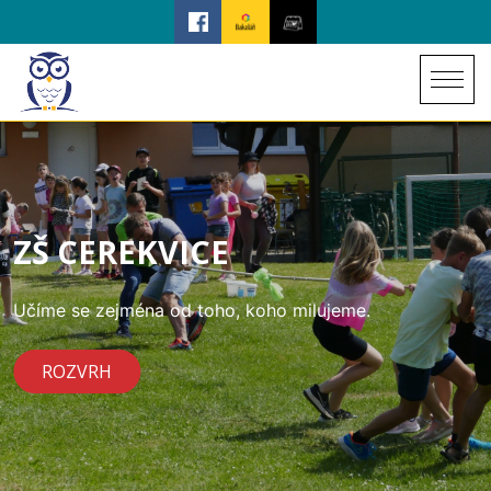
ZŠ CEREKVICE
Učíme se zejména od toho, koho milujeme.
ROZVRH