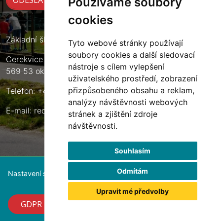
Používáme soubory
cookies
Základní škola Cerekvice nad Loučnou
Tyto webové stránky používají
soubory cookies a další sledovací
Cerekvice nad Loučnou 135
nástroje s cílem vylepšení
569 53 okres Svitavy
uživatelského prostředí, zobrazení
přizpůsobeného obsahu a reklam,
Telefon: +420 461 633 140
analýzy návštěvnosti webových
E-mail:
reditel@zscerekvice.cz
stránek a zjištění zdroje
návštěvnosti.
Souhlasím
Odmítám
Nastavení souborů cookie
Upravit mé předvolby
GDPR