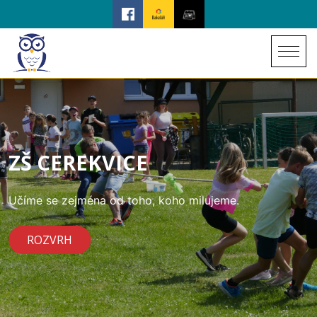
ZŠ CEREKVICE
Učíme se zejména od toho, koho milujeme.
ROZVRH