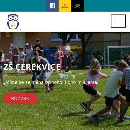
ZŠ CEREKVICE
Učíme se zejména od toho, koho milujeme.
ROZVRH