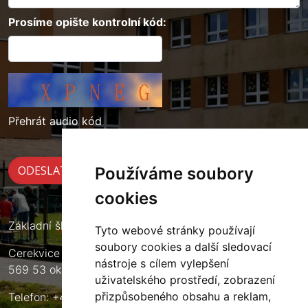
Prosíme opište kontrolní kód:
Přehrát audio kód
Používáme soubory
cookies
Základní škola Cerekvice nad Loučnou
Tyto webové stránky používají
soubory cookies a další sledovací
Cerekvice nad Loučnou 135
nástroje s cílem vylepšení
569 53 okres Svitavy
uživatelského prostředí, zobrazení
přizpůsobeného obsahu a reklam,
Telefon: +420 461 633 140