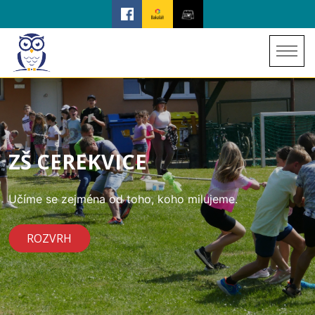
ZŠ CEREKVICE
Učíme se zejména od toho, koho milujeme.
ROZVRH