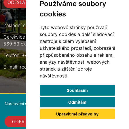
Používáme soubory
cookies
Základní škola Cerekvice nad Loučnou
Tyto webové stránky používají
soubory cookies a další sledovací
Cerekvice nad Loučnou 135
nástroje s cílem vylepšení
569 53 okres Svitavy
uživatelského prostředí, zobrazení
přizpůsobeného obsahu a reklam,
Telefon: +420 461 633 140
analýzy návštěvnosti webových
E-mail:
reditel@zscerekvice.cz
stránek a zjištění zdroje
návštěvnosti.
Souhlasím
Odmítám
Nastavení souborů cookie
Upravit mé předvolby
GDPR