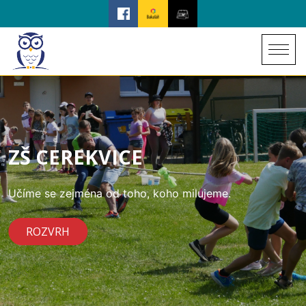
ZŠ CEREKVICE
Učíme se zejména od toho, koho milujeme.
ROZVRH