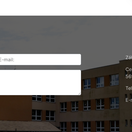
Zá
Ce
56
Te
E-