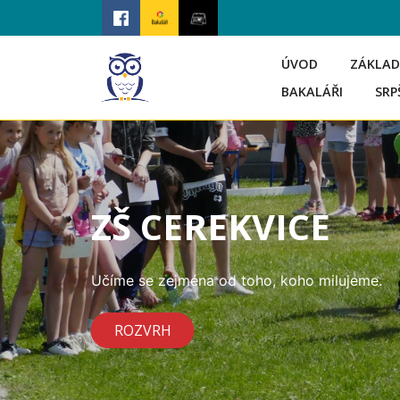
ÚVOD
ZÁKLAD
BAKALÁŘI
SRP
ZŠ CEREKVICE
Učíme se zejména od toho, koho milujeme.
ROZVRH