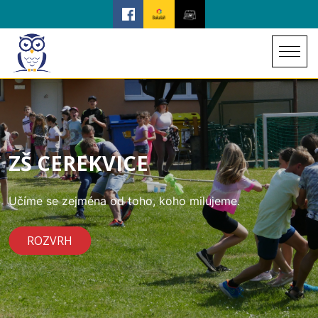
ZŠ CEREKVICE
Učíme se zejména od toho, koho milujeme.
ROZVRH