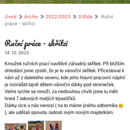
Úvod
Archiv
2022/2023
3.třída
Ruční
práce - skřítci
Ruční práce - skřítci
14. 12. 2022
Kroužek ručních prací navštívil záhadný skřítek. Při bližším
ohledání jsme zjistili, že je to vánoční skřítek. Přicestoval k
nám až z dalekého severu, kde jeho hlavní pracovní náplní
je roznášet tajně dětem vánoční dárky pod stromeček.
Velmi rychle se množí, za nedlouhou chvíli jsme tu měli
hned 7 takových malých trpaslíčků.
Dárky sice u nás nenosí ( na to máme jiného odborníka
), ale udělali spoustu radosti svým novým majitelkám.