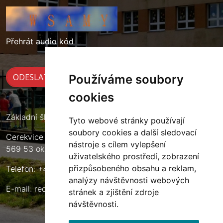
Přehrát audio kód
Používáme soubory
cookies
Základní škola Cerekvice nad Loučnou
Tyto webové stránky používají
soubory cookies a další sledovací
Cerekvice nad Loučnou 135
nástroje s cílem vylepšení
569 53 okres Svitavy
uživatelského prostředí, zobrazení
přizpůsobeného obsahu a reklam,
Telefon: +420 461 633 140
analýzy návštěvnosti webových
E-mail:
reditel@zscerekvice.cz
stránek a zjištění zdroje
návštěvnosti.