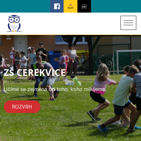
ZŠ CEREKVICE
Učíme se zejména od toho, koho milujeme.
ROZVRH