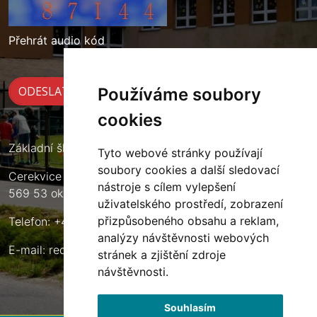
Přehrát audio kód
Používáme soubory
cookies
Základní škola Cerekvice nad Loučnou
Tyto webové stránky používají
soubory cookies a další sledovací
Cerekvice nad Loučnou 135
nástroje s cílem vylepšení
569 53 okres Svitavy
uživatelského prostředí, zobrazení
přizpůsobeného obsahu a reklam,
Telefon: +420 461 633 140
analýzy návštěvnosti webových
E-mail:
reditel@zscerekvice.cz
stránek a zjištění zdroje
návštěvnosti.
Souhlasím