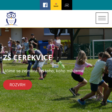
ZŠ CEREKVICE
Učíme se zejména od toho, koho milujeme.
ROZVRH