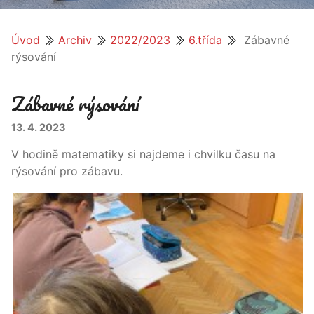
Úvod
Archiv
2022/2023
6.třída
Zábavné
rýsování
Zábavné rýsování
13. 4. 2023
V hodině matematiky si najdeme i chvilku času na
rýsování pro zábavu.