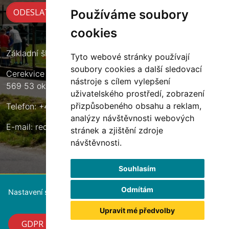
Používáme soubory
cookies
Základní škola Cerekvice nad Loučnou
Tyto webové stránky používají
soubory cookies a další sledovací
Cerekvice nad Loučnou 135
nástroje s cílem vylepšení
569 53 okres Svitavy
uživatelského prostředí, zobrazení
přizpůsobeného obsahu a reklam,
Telefon: +420 461 633 140
analýzy návštěvnosti webových
E-mail:
reditel@zscerekvice.cz
stránek a zjištění zdroje
návštěvnosti.
Souhlasím
Odmítám
Nastavení souborů cookie
Upravit mé předvolby
GDPR