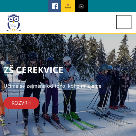
ZŠ CEREKVICE
Učíme se zejména od toho, koho milujeme.
ROZVRH