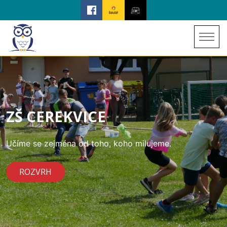
ZŠ CEREKVICE
Učíme se zejména od toho, koho milujeme.
ROZVRH