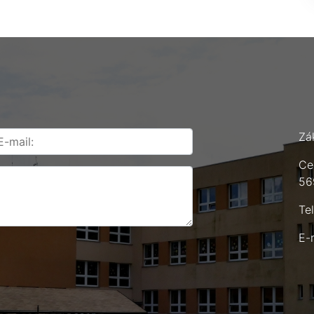
Zá
Ce
56
Te
E-