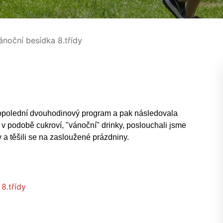
noční besídka 8.třídy
opolední dvouhodinový program a pak následovala
 v podobě cukroví, "vánoční" drinky, poslouchali jsme
ky a těšili se na zasloužené prázdniny.
8.třídy