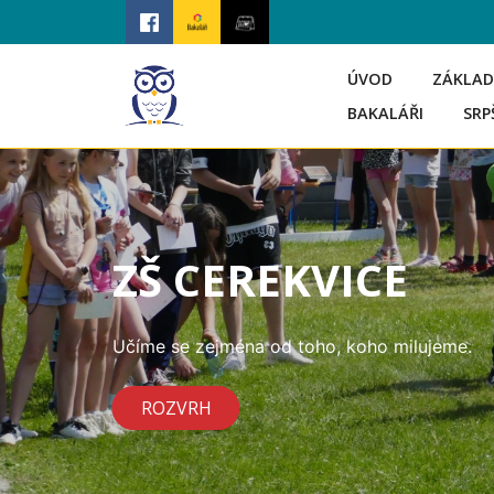
ÚVOD
ZÁKLAD
BAKALÁŘI
SRP
ZŠ CEREKVICE
Učíme se zejména od toho, koho milujeme.
ROZVRH