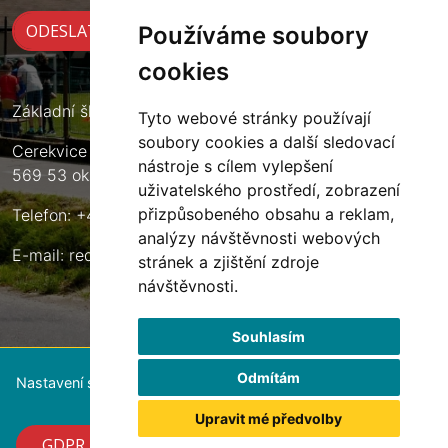
Používáme soubory
cookies
Základní škola Cerekvice nad Loučnou
Tyto webové stránky používají
soubory cookies a další sledovací
Cerekvice nad Loučnou 135
nástroje s cílem vylepšení
569 53 okres Svitavy
uživatelského prostředí, zobrazení
přizpůsobeného obsahu a reklam,
Telefon: +420 461 633 140
analýzy návštěvnosti webových
E-mail:
reditel@zscerekvice.cz
stránek a zjištění zdroje
návštěvnosti.
Souhlasím
Odmítám
Nastavení souborů cookie
Upravit mé předvolby
GDPR