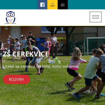
ZŠ CEREKVICE
Učíme se zejména od toho, koho milujeme.
ROZVRH