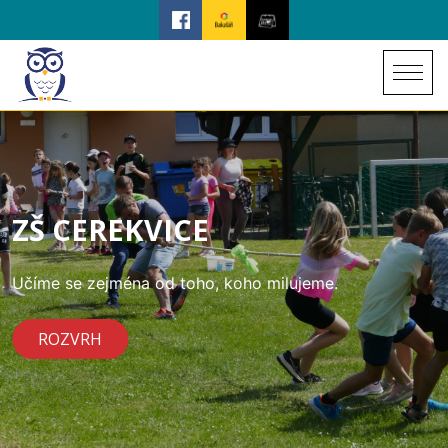
ZŠ CEREKVICE
Učíme se zejména od toho, koho milujeme.
ROZVRH