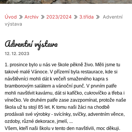
Úvod
Archiv
2023/2024
3.třída
Adventní
výstava
Adventní výstava
12. 12. 2023
1. prosince bylo u nás ve škole pěkně živo. Měli jsme tu
takové malé Vánoce. V přízemí byla restaurace, kde si
návštěvníci mohli dát k večeři smaženého kapra s
bramborovým salátem a vánoční punč. V prvním patře
mohli navštívit kavárnu, dát si kafíčko, cukrovíčko a třeba i
vínečko. Ve druhém patře zase zavzpomínat, protože naše
škola už tu stojí 85 let. K tomu naši žáci na chodbě
prodávali své výrobky - svícínky, svíčky, adventním věnce,
ozdoby, různé dekorace, jmelí, ...
Všem, kteří naši školu v tento den navštívili, moc děkuji.