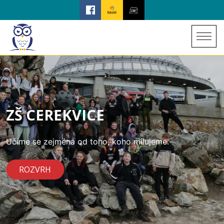
ZŠ CEREKVICE
Učíme se zejména od toho, koho milujeme.
ROZVRH