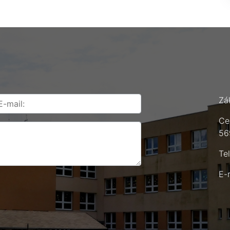
Zá
Ce
56
Te
E-