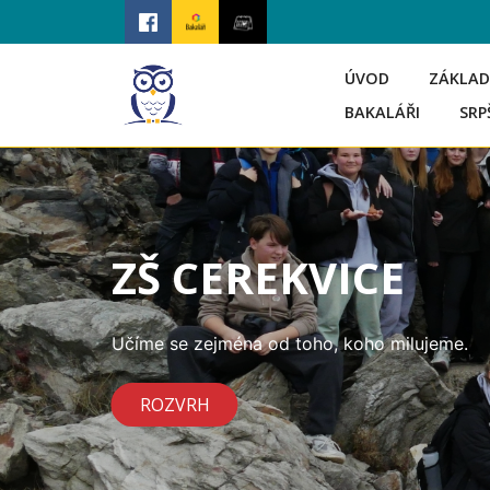
ÚVOD
ZÁKLAD
BAKALÁŘI
SRP
ZŠ CEREKVICE
Učíme se zejména od toho, koho milujeme.
ROZVRH