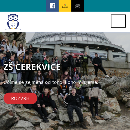
ZŠ CEREKVICE
Učíme se zejména od toho, koho milujeme.
ROZVRH