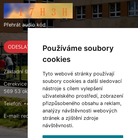
Přehrát audio kód
Používáme soubory
cookies
Základní škola Cerekvice nad Loučnou
Tyto webové stránky používají
soubory cookies a další sledovací
Cerekvice nad Loučnou 135
nástroje s cílem vylepšení
569 53 okres Svitavy
uživatelského prostředí, zobrazení
přizpůsobeného obsahu a reklam,
Telefon: +420 461 633 140
analýzy návštěvnosti webových
E-mail:
reditel@zscerekvice.cz
stránek a zjištění zdroje
návštěvnosti.