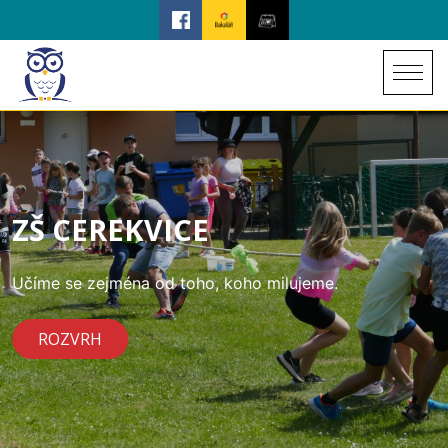
ZŠ CEREKVICE
Učíme se zejména od toho, koho milujeme.
ROZVRH