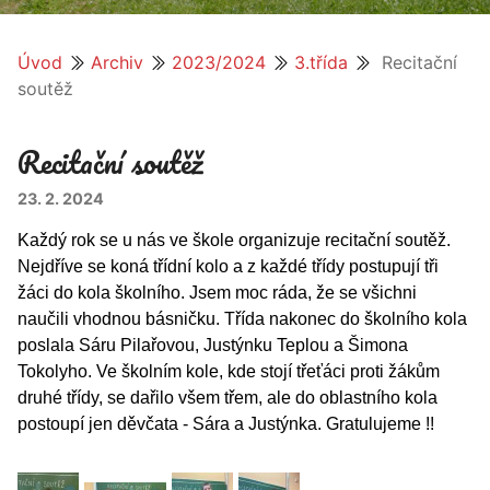
Úvod
Archiv
2023/2024
3.třída
Recitační
soutěž
Recitační soutěž
23. 2. 2024
Každý rok se u nás ve škole organizuje recitační soutěž.
Nejdříve se koná třídní kolo a z každé třídy postupují tři
žáci do kola školního.
Jsem moc ráda, že se všichni
naučili vhodnou básničku. Třída nakonec do školního kola
poslala Sáru Pilařovou, Justýnku Teplou a Šimona
Tokolyho.
Ve školním kole, kde
stojí třeťáci proti žákům
druhé třídy,
se dařilo všem třem, ale do oblastního kola
postoupí jen děvčata - Sára a Justýnka. Gratulujeme !!