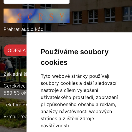
Přehrát audio kód
Používáme soubory
cookies
Základní škola Cerekvice nad Loučnou
Tyto webové stránky používají
soubory cookies a další sledovací
Cerekvice nad Loučnou 135
nástroje s cílem vylepšení
569 53 okres Svitavy
uživatelského prostředí, zobrazení
přizpůsobeného obsahu a reklam,
Telefon: +420 461 633 140
analýzy návštěvnosti webových
E-mail:
reditel@zscerekvice.cz
stránek a zjištění zdroje
návštěvnosti.