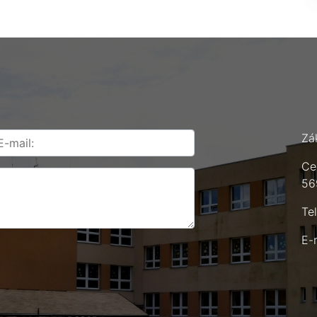
Zá
Ce
56
Te
E-