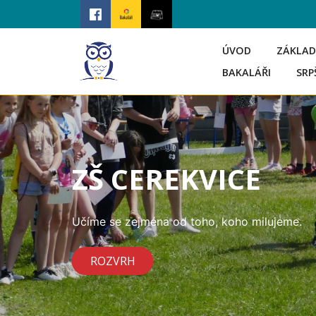
ÚVOD
ZÁKLAD
BAKALÁŘI
SRP
ZŠ CEREKVICE
Učíme se zejména od toho, koho milujeme.
ROZVRH