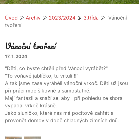
Úvod
Archiv
2023/2024
3.třída
Vánoční
tvoření
Vánoční tvoření
17. 1. 2024
"Děti, co byste chtěli před Vánoci vyrábět?"
"To voňavé jablíčko, tu vrtuli !!"
A tak jsme zase vyráběli vánoční vrkoč. Děti už jsou
při práci moc šikovné a samostatné.
Mají fantazii a snaží se, aby i při pohledu ze shora
vypadal vrkoč krásně.
Jako sluníčko, které nás má pocitově zahřát a
provonět domov v době chladných zimních dnů.