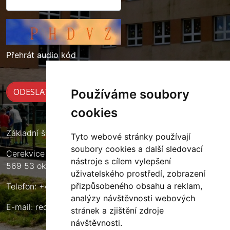
Přehrát audio kód
Používáme soubory
cookies
Základní škola Cerekvice nad Loučnou
Tyto webové stránky používají
soubory cookies a další sledovací
Cerekvice nad Loučnou 135
nástroje s cílem vylepšení
569 53 okres Svitavy
uživatelského prostředí, zobrazení
přizpůsobeného obsahu a reklam,
Telefon: +420 461 633 140
analýzy návštěvnosti webových
E-mail:
reditel@zscerekvice.cz
stránek a zjištění zdroje
návštěvnosti.