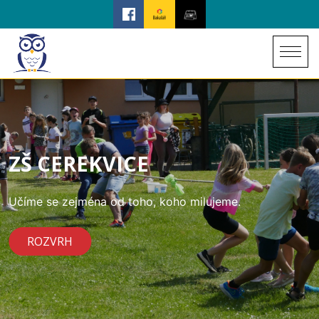
ZŠ CEREKVICE
Učíme se zejména od toho, koho milujeme.
ROZVRH