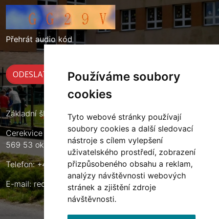
Přehrát audio kód
Používáme soubory
cookies
Základní škola Cerekvice nad Loučnou
Tyto webové stránky používají
soubory cookies a další sledovací
Cerekvice nad Loučnou 135
nástroje s cílem vylepšení
569 53 okres Svitavy
uživatelského prostředí, zobrazení
přizpůsobeného obsahu a reklam,
Telefon: +420 461 633 140
analýzy návštěvnosti webových
E-mail:
reditel@zscerekvice.cz
stránek a zjištění zdroje
návštěvnosti.