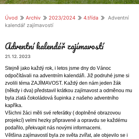
Úvod
Archiv
2023/2024
4.třída
Adventní
kalendář zajímavostí
Adventní kalendář zajímavostí
21. 12. 2023
Stejně jako každý rok, i letos jsme dny do Vánoc
odpočítávali na adventním kalendáři. Již podruhé jsme si
zvolili téma ZAJÍMAVOST. Každý den nám jeden žák
(někdy i dva) představil krátkou zajímavost a odměnou mu
byla zlatá čokoládová šupinka z našeho adventního
kapříka.
Všichni žáci měli své referátky ( doplněné obrazovou
projekcí) velmi hezky připravené a opravdu se každému
podařilo, překvapit nás novými informacemi.
Většina zajímavostí byla ze světa zvířat, ale objevilo se i