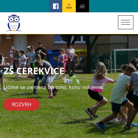
ZŠ CEREKVICE
Učíme se zejména od toho, koho milujeme.
ROZVRH