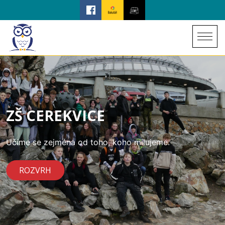
ZŠ CEREKVICE
Učíme se zejména od toho, koho milujeme.
ROZVRH