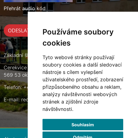
Přehrát audio kód
Používáme soubory
cookies
Základní škola Cerekvice nad Loučnou
Tyto webové stránky používají
soubory cookies a další sledovací
Cerekvice nad Loučnou 135
nástroje s cílem vylepšení
569 53 okres Svitavy
uživatelského prostředí, zobrazení
přizpůsobeného obsahu a reklam,
Telefon: +420 461 633 140
analýzy návštěvnosti webových
E-mail:
reditel@zscerekvice.cz
stránek a zjištění zdroje
návštěvnosti.
Souhlasím
Odmítám