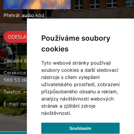
Přehrát audio kód
Používáme soubory
cookies
Základní škola Cerekvice nad Loučnou
Tyto webové stránky používají
soubory cookies a další sledovací
Cerekvice nad Loučnou 135
nástroje s cílem vylepšení
569 53 okres Svitavy
uživatelského prostředí, zobrazení
přizpůsobeného obsahu a reklam,
Telefon: +420 461 633 140
analýzy návštěvnosti webových
E-mail:
reditel@zscerekvice.cz
stránek a zjištění zdroje
návštěvnosti.
Souhlasím