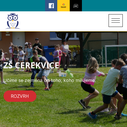
ZŠ CEREKVICE
Učíme se zejména od toho, koho milujeme.
ROZVRH