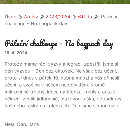
Úvod
Archiv
2023/2024
6.třída
Páteční
challenge – No bagpack day
Páteční challenge – No bagpack day
19. 4. 2024
Protože máme rádi výzvy a legraci, zpestřili jsme si
den výzvou – Den bez aktovek. Ne však bez učení,
proto si dnes v pátek 19. dubna mnozí z nás přinesli
učení a svačinu v něčem neobvyklém. Kromě
mikrovlnné trouby, klece na křečka, truhly a auta si
někteří zvolili jídlonosič, plážovou tašku, odpadkový
koš nebo tašku na kolečkách. Den jsme si moc užili.
Nela, Dan, Jana