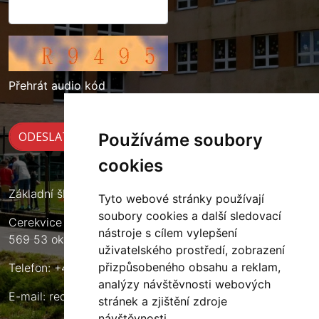
Přehrát audio kód
Používáme soubory
cookies
Základní škola Cerekvice nad Loučnou
Tyto webové stránky používají
soubory cookies a další sledovací
Cerekvice nad Loučnou 135
nástroje s cílem vylepšení
569 53 okres Svitavy
uživatelského prostředí, zobrazení
přizpůsobeného obsahu a reklam,
Telefon: +420 461 633 140
analýzy návštěvnosti webových
E-mail:
reditel@zscerekvice.cz
stránek a zjištění zdroje
návštěvnosti.