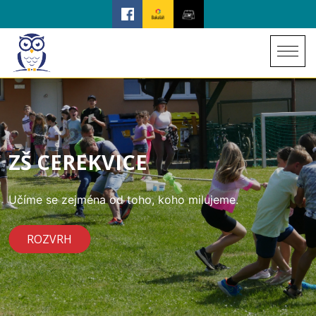
ZŠ CEREKVICE
Učíme se zejména od toho, koho milujeme.
ROZVRH