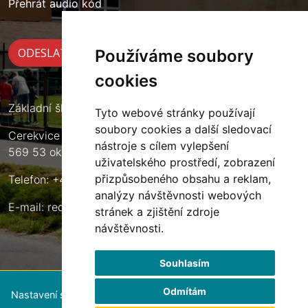
Přehrát audio kód
Používáme soubory
cookies
Základní škola Cerekvice nad Loučnou
Tyto webové stránky používají
soubory cookies a další sledovací
Cerekvice nad Loučnou 135
nástroje s cílem vylepšení
569 53 okres Svitavy
uživatelského prostředí, zobrazení
přizpůsobeného obsahu a reklam,
Telefon: +420 461 633 140
analýzy návštěvnosti webových
E-mail:
reditel@zscerekvice.cz
stránek a zjištění zdroje
návštěvnosti.
Souhlasím
Odmítám
Nastavení souborů cookie