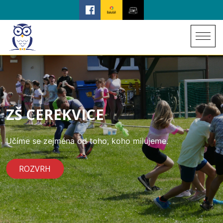
ZŠ CEREKVICE
Učíme se zejména od toho, koho milujeme.
ROZVRH