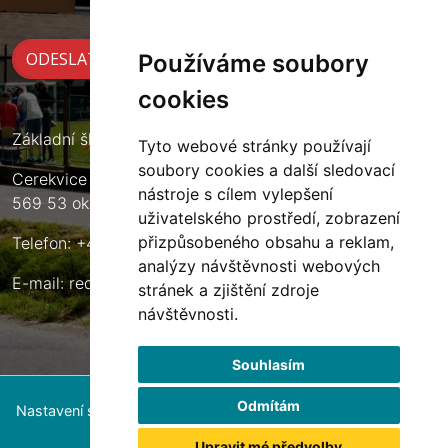
Používáme soubory
cookies
Základní škola Cerekvice nad Loučnou
Tyto webové stránky používají
soubory cookies a další sledovací
Cerekvice nad Loučnou 135
nástroje s cílem vylepšení
569 53 okres Svitavy
uživatelského prostředí, zobrazení
přizpůsobeného obsahu a reklam,
Telefon: +420 461 633 140
analýzy návštěvnosti webových
E-mail:
reditel@zscerekvice.cz
stránek a zjištění zdroje
návštěvnosti.
Souhlasím
Odmítám
Nastavení souborů cookie
Upravit mé předvolby