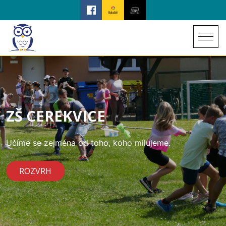
ZŠ CEREKVICE
Učíme se zejména od toho, koho milujeme.
ROZVRH