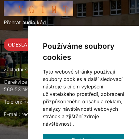
Přehrát audio kód
Používáme soubory
cookies
Základní škola Cerekvice nad Loučnou
Tyto webové stránky používají
soubory cookies a další sledovací
Cerekvice nad Loučnou 135
nástroje s cílem vylepšení
569 53 okres Svitavy
uživatelského prostředí, zobrazení
přizpůsobeného obsahu a reklam,
Telefon: +420 461 633 140
analýzy návštěvnosti webových
E-mail:
reditel@zscerekvice.cz
stránek a zjištění zdroje
návštěvnosti.