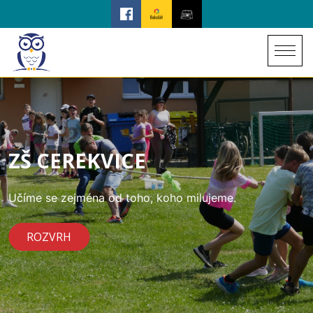
ZŠ CEREKVICE
Učíme se zejména od toho, koho milujeme.
ROZVRH