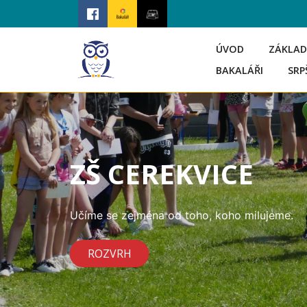
ÚVOD
ZÁKLAD
BAKALÁŘI
SRP
ZŠ CEREKVICE
Učíme se zejména od toho, koho milujeme.
ROZVRH