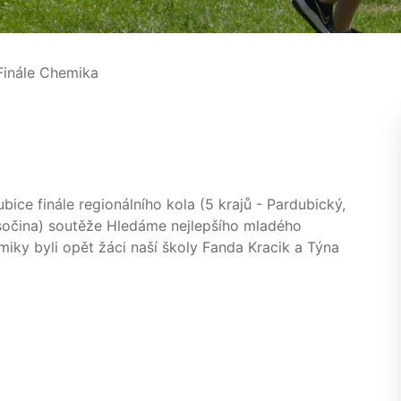
inále Chemika
ice finále regionálního kola (5 krajů - Pardubický,
sočina) soutěže Hledáme nejlepšího mladého
iky byli opět žáci naší školy Fanda Kracik a Týna