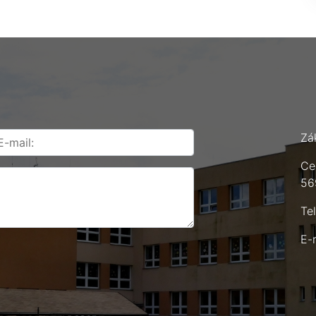
Zá
Ce
56
Te
E-