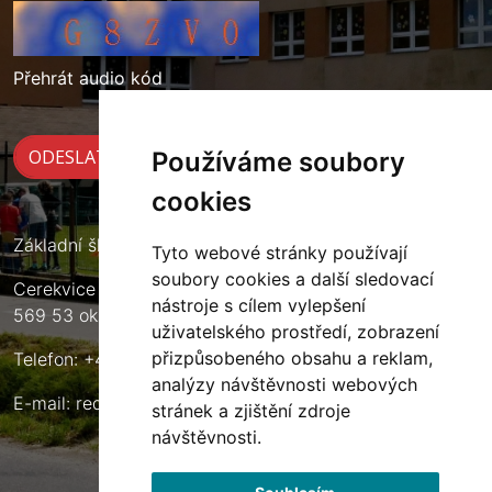
Přehrát audio kód
Používáme soubory
cookies
Základní škola Cerekvice nad Loučnou
Tyto webové stránky používají
soubory cookies a další sledovací
Cerekvice nad Loučnou 135
nástroje s cílem vylepšení
569 53 okres Svitavy
uživatelského prostředí, zobrazení
přizpůsobeného obsahu a reklam,
Telefon: +420 461 633 140
analýzy návštěvnosti webových
E-mail:
reditel@zscerekvice.cz
stránek a zjištění zdroje
návštěvnosti.