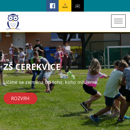
ZŠ CEREKVICE
Učíme se zejména od toho, koho milujeme.
ROZVRH