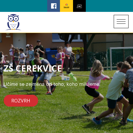
ZŠ CEREKVICE
Učíme se zejména od toho, koho milujeme.
ROZVRH