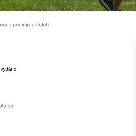
onec prvního pololetí
í vydáno.
loletí