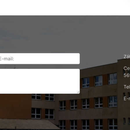
Zá
Ce
56
Te
E-