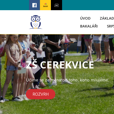
ÚVOD
ZÁKLAD
BAKALÁŘI
SRP
ZŠ CEREKVICE
Učíme se zejména od toho, koho milujeme.
ROZVRH