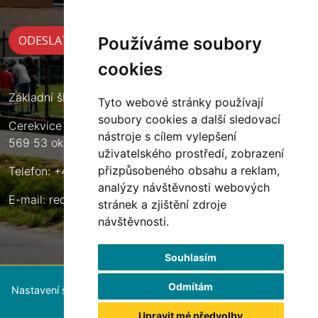
Používáme soubory
cookies
Základní škola Cerekvice nad Loučnou
Tyto webové stránky používají
soubory cookies a další sledovací
Cerekvice nad Loučnou 135
nástroje s cílem vylepšení
569 53 okres Svitavy
uživatelského prostředí, zobrazení
přizpůsobeného obsahu a reklam,
Telefon: +420 461 633 140
analýzy návštěvnosti webových
E-mail:
reditel@zscerekvice.cz
stránek a zjištění zdroje
návštěvnosti.
Souhlasím
Odmítám
Nastavení souborů cookie
Upravit mé předvolby