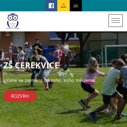
ZŠ CEREKVICE
Učíme se zejména od toho, koho milujeme.
ROZVRH