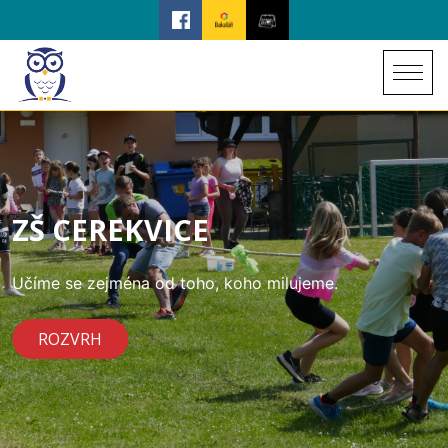
ZŠ CEREKVICE
Učíme se zejména od toho, koho milujeme.
ROZVRH