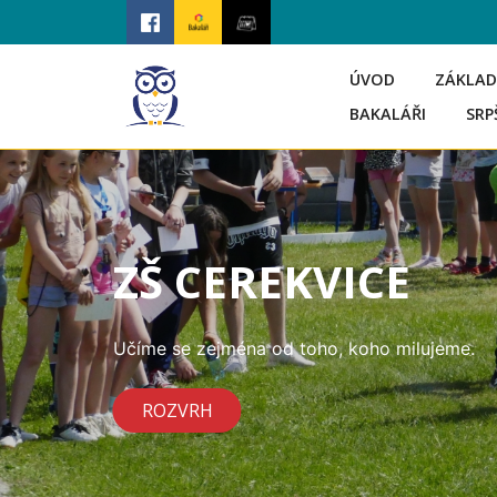
ÚVOD
ZÁKLAD
BAKALÁŘI
SRP
ZŠ CEREKVICE
Učíme se zejména od toho, koho milujeme.
ROZVRH