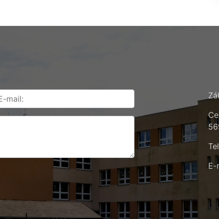
Zá
Ce
56
Te
E-