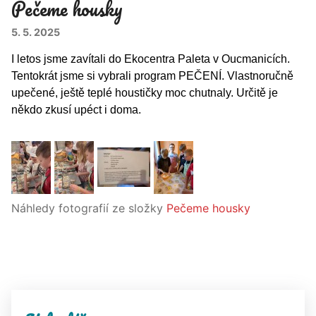
Pečeme housky
5. 5. 2025
I letos jsme zavítali do Ekocentra Paleta v Oucmanicích.
Tentokrát jsme si vybrali program PEČENÍ. Vlastnoručně
upečené, ještě teplé houstičky moc chutnaly. Určitě je
někdo zkusí upéct i doma.
Náhledy fotografií ze složky
Pečeme housky