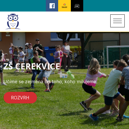
ZŠ CEREKVICE
Učíme se zejména od toho, koho milujeme.
ROZVRH